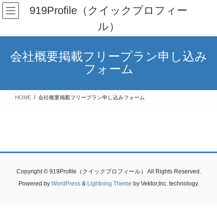
コ
ナ
919Profile（クイックプロフィー
ン
ビ
ル）
テ
ゲ
ン
ー
ツ
シ
会社概要掲載フリープラン申し込み
へ
ョ
ス
ン
フォーム
キ
に
ッ
移
プ
動
HOME
会社概要掲載フリープラン申し込みフォーム
Copyright © 919Profile（クイックプロフィール） All Rights Reserved.
Powered by
WordPress
&
Lightning Theme
by Vektor,Inc. technology.